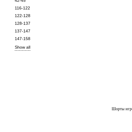
42-45
116-122
122-128
128-137
137-147
147-158
Show all
Шорты игр
Шорты "Дерби" 
прилипа