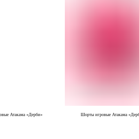
овые Атакама «Дерби»
Шорты игровые Атакама «Дер
легкие и дышащие, никаких
Шорты "Дерби" легкие и дышащие,
ний и дискомфорта
прилипаний и дискомфорта