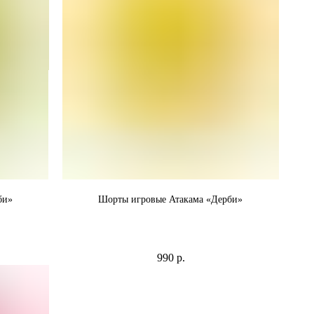
би»
Шорты игровые Атакама «Дерби»
 никаких
Шорты "Дерби" легкие и дышащие, никаких
прилипаний и дискомфорта
990
р.