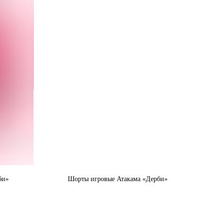
би»
Шорты игровые Атакама «Дерби»
 никаких
Шорты "Дерби" легкие и дышащие, никаких
прилипаний и дискомфорта