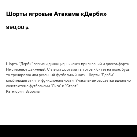
Шорты игровые Атакама «Дерби»
990,00
р.
ОФОРМИТЬ ПРЕДЗАКАЗ
Шорты "Дерби" легкие и дышащие, никаких прилипаний и дискомфорта.
Не стесняют движений. С этими шортами ты готов к битве на поле, будь
то тренировка или реальный футбольный матч. Шорты "Дерби" -
комбинация стиля и функциональности. Уникальные расцветки идеально
сочетаются с футболками "Лига" и "Старт".
Категория: Взрослая