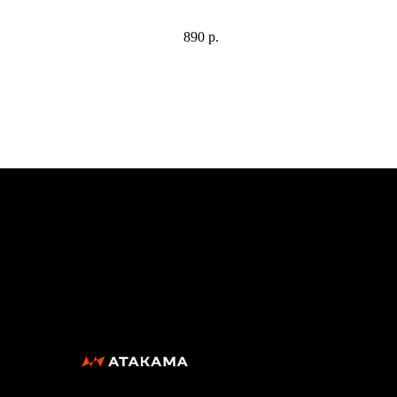
Шорты "Дерби" легкие и дышащие,
Ба
никаких прилипаний и дискомфорта.
уник
890
р.