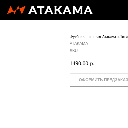
Футболка игровая Атакама «Лига
ATAKAMA
SKU:
1490,00
р.
ОФОРМИТЬ ПРЕДЗАКА
Футболка "Лига" для игроков о
отводит влагу, чтобы оставаться
команд с характером. Лига - кат
Категория: Взрослая