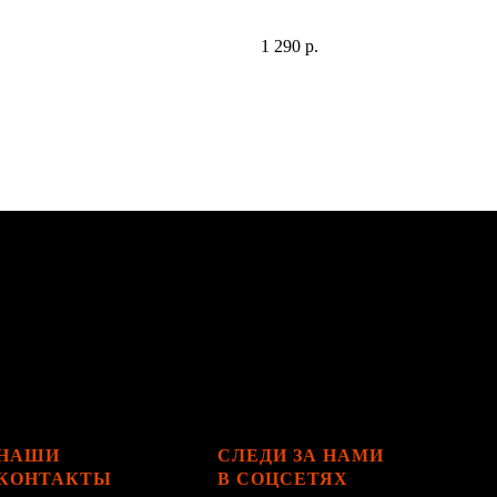
Футболка "Лига" для игроков одержимых
к решительным
футболом.
1 290
р.
е.
НАШИ
СЛЕДИ ЗА НАМИ
КОНТАКТЫ
В СОЦСЕТЯХ