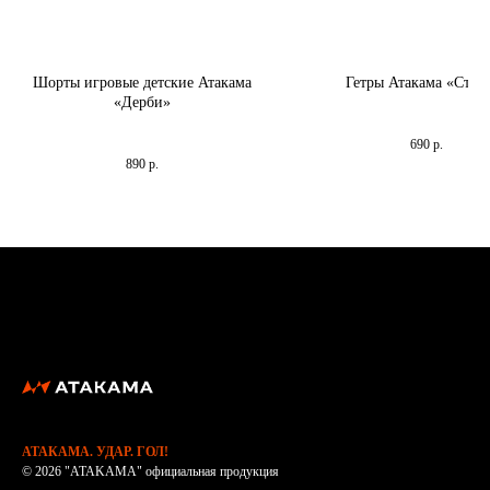
Шорты игровые детские Атакама
Гетры Атакама «Стра
«Дерби»
Гетры "Страйк" перевернут ва
Шорты "Дерби" легкие и дышащие,
690
р.
никаких прилипаний и дискомфорта.
890
р.
АТАКАМА. УДАР. ГОЛ!
© 2026 "ATAKAMA" официальная продукция