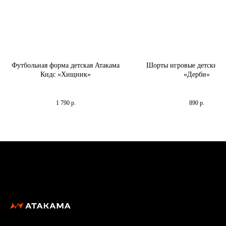
Футбольная форма детская Атакама
Шорты игровые детские 
Кидс «Хищник»
«Дерби»
Дизайн для тех, кто готов к решительным
Шорты "Дерби" легкие и ды
действиям на поле.
никаких прилипаний и диско
1 790
р.
890
р.